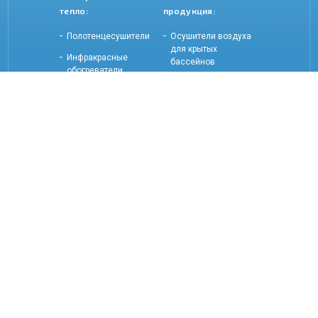
тепло:
продукция:
Полотенцесушители
Осушители воздуха
для крытых
Инфракрасные
бассейнов
обогреватели
Оптоволоконное и
Электрические
светодиодное
обогреватели
освещение
Оборудование и
аксессуары для
саун и бань
Контакты:
252 52 87
+998 71
851 23 15
+998 99
info@devi.uz
devitashkent.uz
devitashkent
#teleg