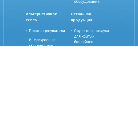
оборудование
Альтернативное
Остальная
тепло:
продукция:
Полотенцесушители
Осушители воздуха
для крытых
Инфракрасные
бассейнов
обогреватели
Оптоволоконное и
Электрические
светодиодное
обогреватели
освещение
Оборудование и
аксессуары для
саун и бань
Контакты:
252 52 87
+998 71
851 23 15
+998 99
info@devi.uz
devitashkent.uz
devitashkent